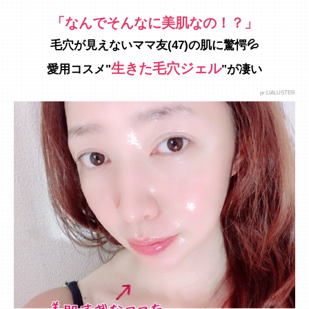
「なんでそんなに美肌なの！？」
毛穴が見えないママ友(47)の肌に驚愕💦
生きた毛穴ジェル
愛用コスメ"
"が凄い
pr:LIALUSTER