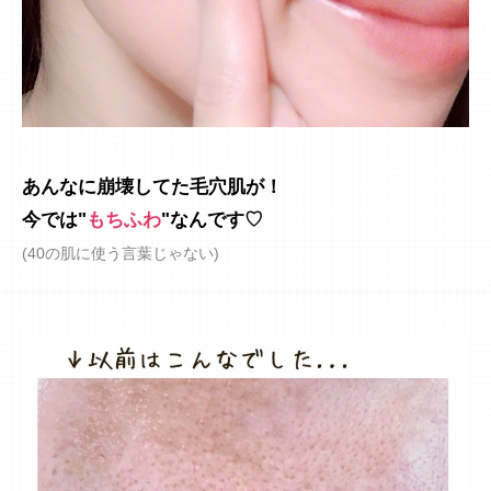
あんなに崩壊してた毛穴肌が！
今では"
もちふわ
"なんです♡
(40の肌に使う言葉じゃない)