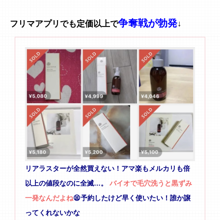
争奪戦が勃発
フリマアプリでも定価以上で
↓
リアラスターが全然買えない！アマ楽もメルカリも倍
以上の値段なのに全滅…。 
バイオで毛穴洗うと黒ずみ
一発なんだよね
😫予約したけど早く使いたい！誰か譲
ってくれないかな