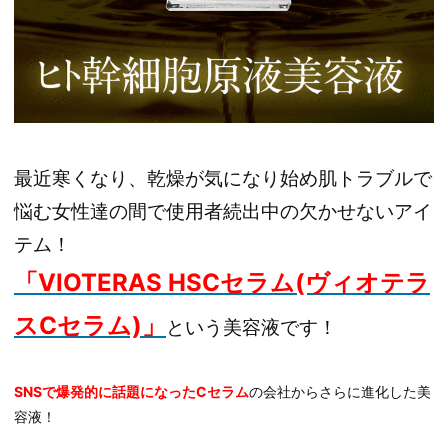
最近寒くなり、乾燥が気になり始め肌トラブルで
悩む女性達の間で使用者続出中の欠かせないアイ
テム！
「VIOTERAS HSC
セラム(ヴィオテラ
スCセラム)」
という美容液です！
SNSで爆発的に話題になったCセラム
の会社からさらに進化した美
容液！