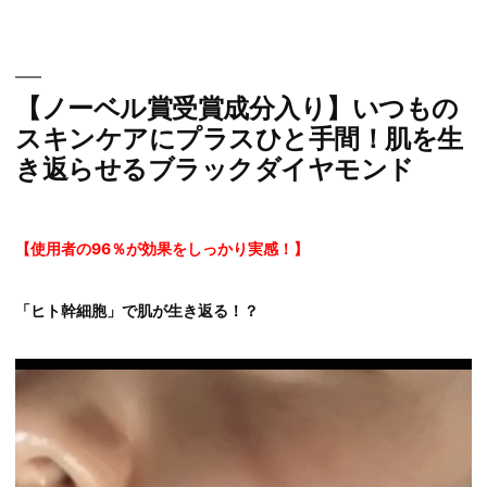
コ
ン
テ
ン
【ノーベル賞受賞成分入り】いつもの
ツ
スキンケアにプラスひと手間！肌を生
へ
き返らせるブラックダイヤモンド
ス
キ
ッ
【使用者の96％が効果をしっかり実感！】
プ
「ヒト幹細胞」で肌が生き返る！？