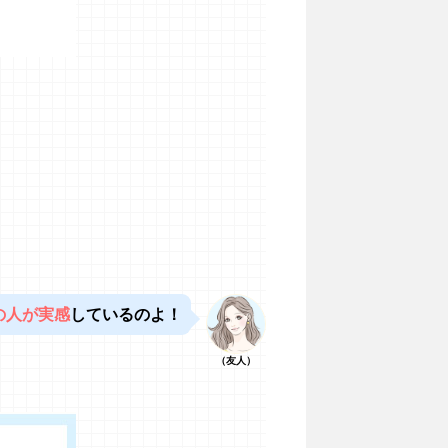
の人が実感
しているのよ！
（友人）