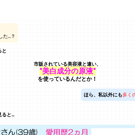
...？
ると
市販されている美容液
と違い、
"美白成分の原液"
を使っているんだとか！
ほら、私以外にも
多く
と...