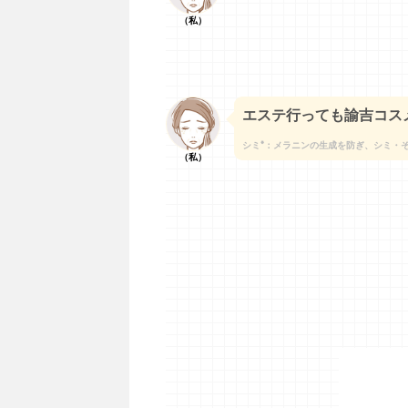
（私）
エステ行っても諭吉コス
シミ*：メラニンの生成を防ぎ、シミ・
（私）