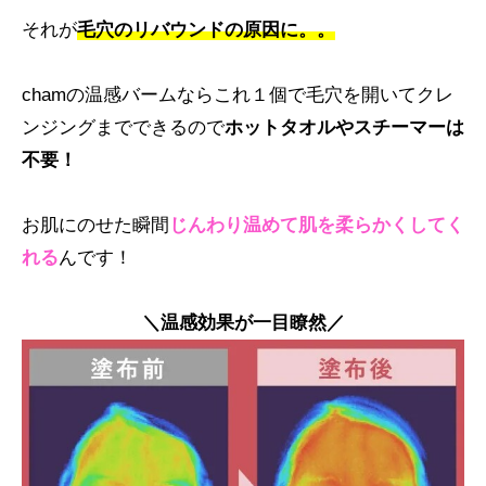
それが
毛穴のリバウンドの原因に。。
chamの温感バームならこれ１個で毛穴を開いてクレ
ンジングまでできるので
ホットタオルやスチーマーは
不要！
お肌にのせた瞬間
じんわり温めて肌を柔らかくしてく
れる
んです！
＼温感効果が一目瞭然／