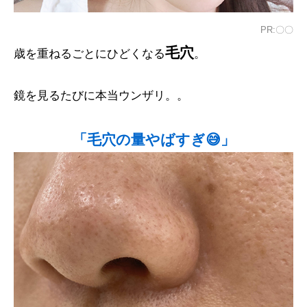
PR:〇〇
毛穴
歳を重ねるごとにひどくなる
。
鏡を見るたびに本当ウンザリ。。
「毛穴の量やばすぎ😅」