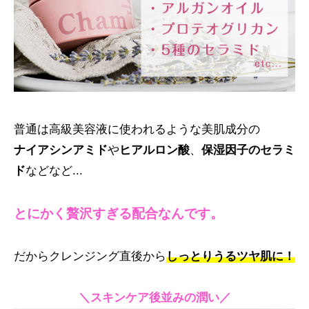
普通は高級美容液に使われるような美肌成分の
ナイアシンアミド
や
ヒアルロン酸
、
保湿因子のセラミ
ド
などなど...
とにかく贅沢すぎる配合なんです。
だからクレンジング直後から
しっとりうるツヤ肌に！
＼スキンケア後並みの潤い／