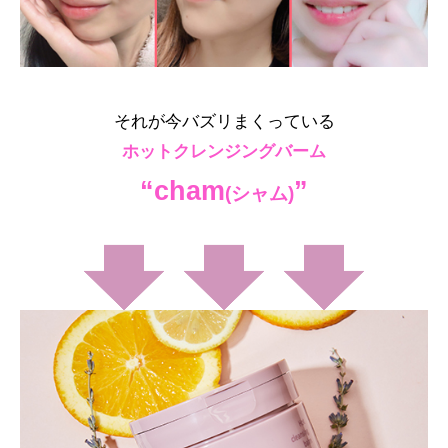
それが今バズリまくっている
ホットクレンジングバーム
“cham
”
(シャム)