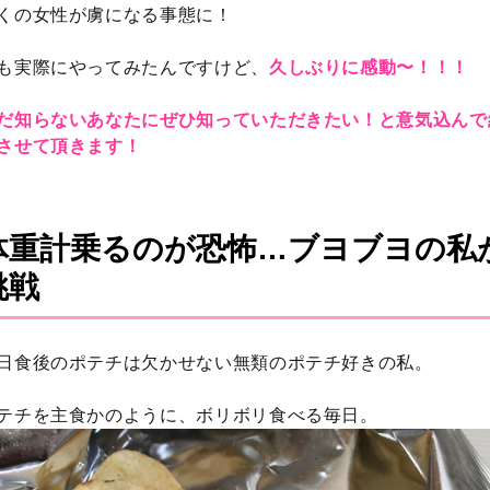
くの女性が虜になる事態に！
も実際にやってみたんですけど、
久しぶりに感動〜！！！
だ知らないあなたにぜひ知っていただきたい！と意気込んで
させて頂きます！
体重計乗るのが恐怖…ブヨブヨの私
挑戦
日食後のポテチは欠かせない無類のポテチ好きの私。
テチを主食かのように、ボリボリ食べる毎日。