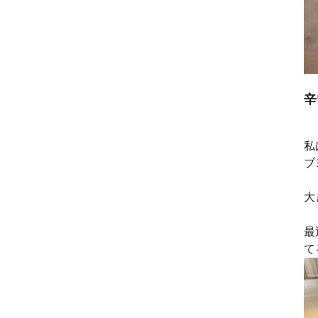
辛
私
ブ
大
最
て