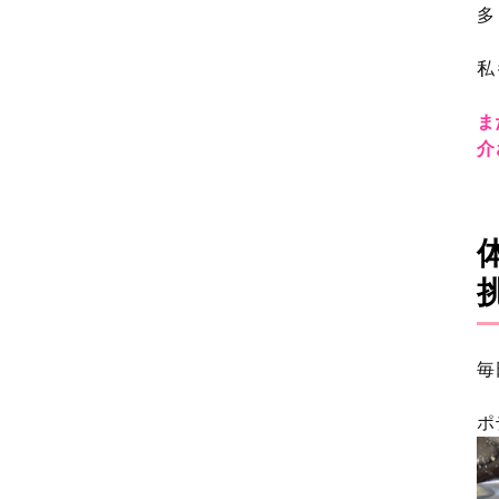
多
私
ま
介
毎
ポ