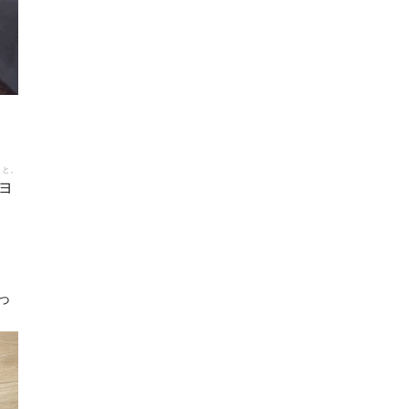
こと。
ヨ
っ