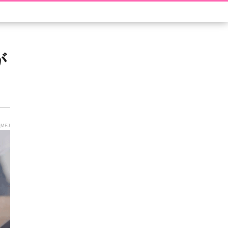
が
MEJ