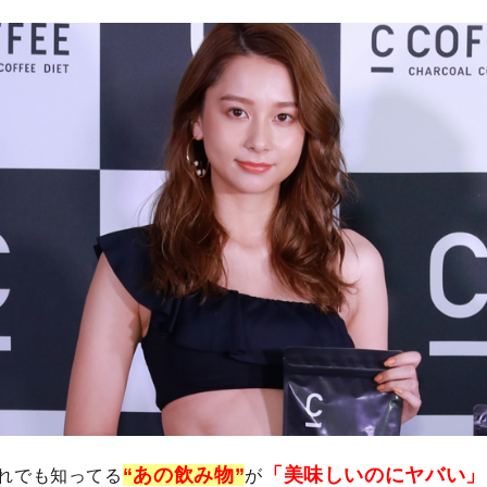
“あの飲み物”
「美味しいのにヤバい」
れでも知ってる
が