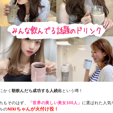
にかく
朝飲んだら成功する人続出
という噂！
れもそのはず、
「世界の美しい美女100人」
に選ばれた人気
Nikiちゃんが火付け役！
ルの