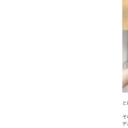
と
そ
デ