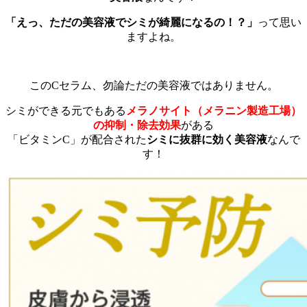
「えっ、ただの美容液でシミが綺麗になるの！？」
って思い
ますよね。
このCセラム、勿論ただの美容液ではありません。
シミができる元でもある
メラノサイト（メラニン製造工場）
の抑制・除去効果
がある
「ビタミンC」が配合された
シミに抜群に効く美容液
なんで
す！