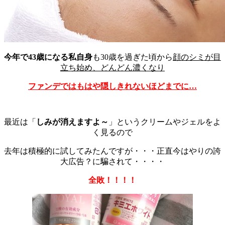
今年で43歳になる私自身
も30歳を過ぎた頃から
顔のシミが目
立ち始め、どんどん濃くなり
ファンデではもはや隠しきれないほどまでに…
最近は「
しみが消えますよ～
」というクリームやジェルをよ
く見るので
去年は積極的に試してみたんですが・・・正直今はやりの誇
大広告？に騙されて・・・・
全敗！！！！