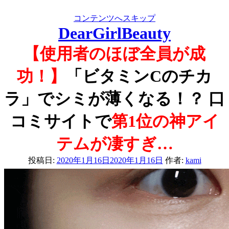
コンテンツへスキップ
DearGirlBeauty
【使用者のほぼ全員が成
功！】
「ビタミンCのチカ
ラ」でシミが薄くなる！？ 口
コミサイトで
第1位の神アイ
テムが凄すぎ…
投稿日:
2020年1月16日
2020年1月16日
作者:
kami