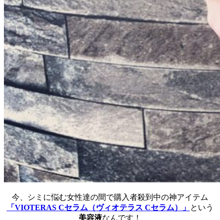
今、シミに悩む女性達の間で購入者殺到中の神アイテム
「VIOTERAS Cセラム（ヴィオテラス Cセラム）」
という
美容液
なんです！