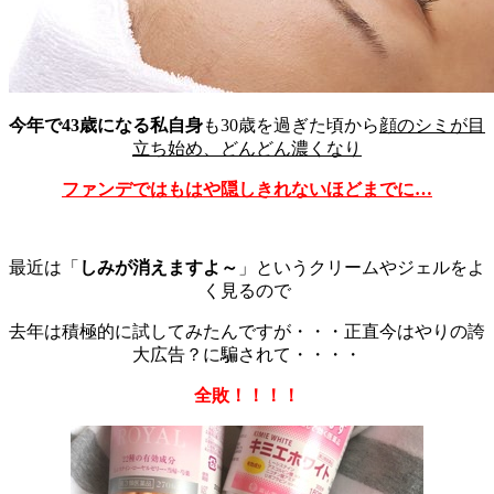
今年で43歳になる私自身
も30歳を過ぎた頃から
顔のシミが目
立ち始め、どんどん濃くなり
ファンデではもはや隠しきれないほどまでに…
最近は「
しみが消えますよ～
」というクリームやジェルをよ
く見るので
去年は積極的に試してみたんですが・・・正直今はやりの誇
大広告？に騙されて・・・・
全敗！！！！