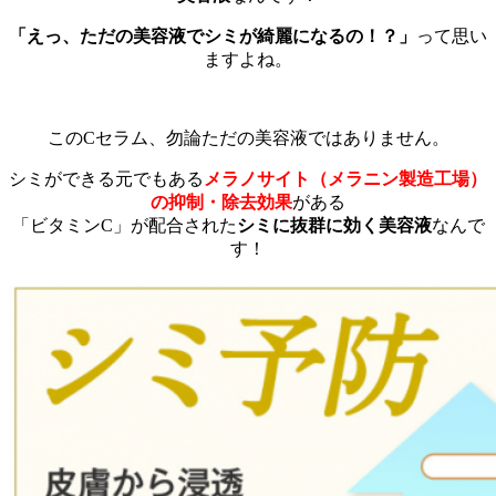
「えっ、ただの美容液でシミが綺麗になるの！？」
って思い
ますよね。
このCセラム、勿論ただの美容液ではありません。
シミができる元でもある
メラノサイト（メラニン製造工場）
の抑制・除去効果
がある
「ビタミンC」が配合された
シミに抜群に効く美容液
なんで
す！