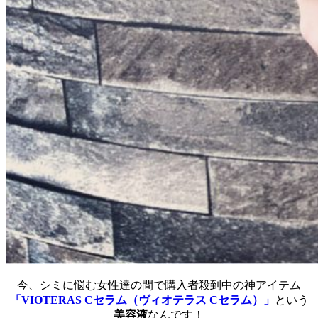
今、シミに悩む女性達の間で購入者殺到中の神アイテム
「VIOTERAS Cセラム（ヴィオテラス Cセラム）」
という
美容液
なんです！