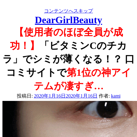
コンテンツへスキップ
DearGirlBeauty
【使用者のほぼ全員が成
功！】
「ビタミンCのチカ
ラ」でシミが薄くなる！？ 口
コミサイトで
第1位の神アイ
テムが凄すぎ…
投稿日:
2020年1月16日
2020年1月16日
作者:
kami