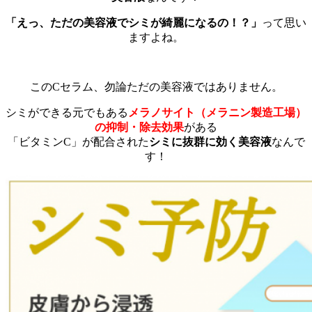
「えっ、ただの美容液でシミが綺麗になるの！？」
って思い
ますよね。
このCセラム、勿論ただの美容液ではありません。
シミができる元でもある
メラノサイト（メラニン製造工場）
の抑制・除去効果
がある
「ビタミンC」が配合された
シミに抜群に効く美容液
なんで
す！