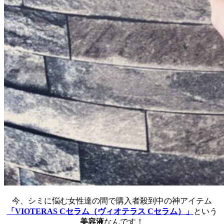
今、シミに悩む女性達の間で購入者殺到中の神アイテム
「VIOTERAS Cセラム（ヴィオテラス Cセラム）」
という
美容液
なんです！