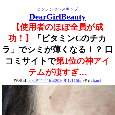
コンテンツへスキップ
DearGirlBeauty
【使用者のほぼ全員が成
功！】
「ビタミンCのチカ
ラ」でシミが薄くなる！？ 口
コミサイトで
第1位の神アイ
テムが凄すぎ…
投稿日:
2020年1月16日
2020年1月16日
作者:
kami