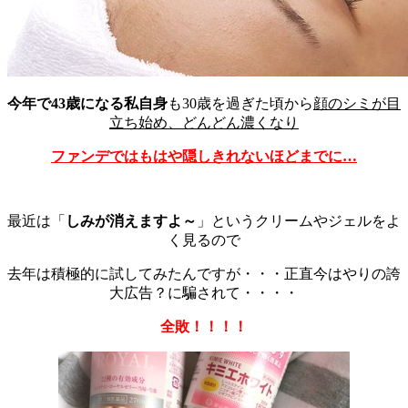
今年で43歳になる私自身
も30歳を過ぎた頃から
顔のシミが目
立ち始め、どんどん濃くなり
ファンデではもはや隠しきれないほどまでに…
最近は「
しみが消えますよ～
」というクリームやジェルをよ
く見るので
去年は積極的に試してみたんですが・・・正直今はやりの誇
大広告？に騙されて・・・・
全敗！！！！