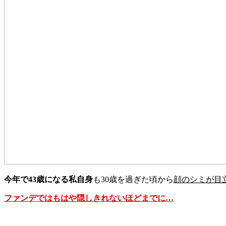
今年で43歳になる私自身
も30歳を過ぎた頃から
顔のシミが目
ファンデではもはや隠しきれないほどまでに…