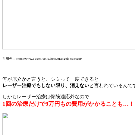
引用先：https://www.oppen.co.jp/item/orangeir-concept/
何が厄介かと言うと、シミって一度できると
レーザー治療でもしない限り、消えない
と言われているんで
しかもレーザー治療は保険適応外なので
1回の治療だけで9万円もの費用がかかることも…！