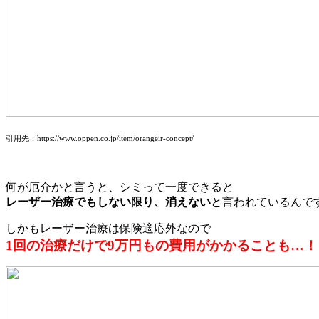
引用先：https://www.oppen.co.jp/item/orangeir-concept/
何が厄介かと言うと、シミって一度できると
レーザー治療でもしない限り、消えない
と言われているんで
しかもレーザー治療は保険適応外なので
1回の治療だけで9万円もの費用がかかることも…！