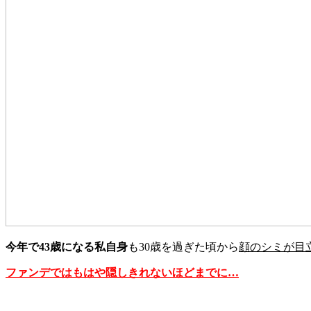
今年で43歳になる私自身
も30歳を過ぎた頃から
顔のシミが目
ファンデではもはや隠しきれないほどまでに…