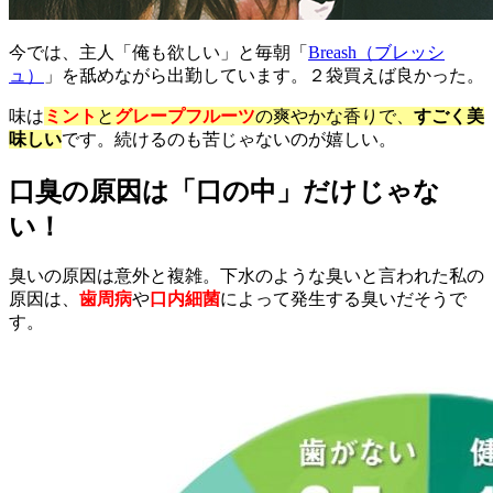
今では、主人「俺も欲しい」と毎朝「
Breash（ブレッシ
ュ）
」を舐めながら出勤しています。２袋買えば良かった。
味は
ミント
と
グレープフルーツ
の爽やかな香りで、
すごく美
味しい
です。続けるのも苦じゃないのが嬉しい。
口臭の原因は「口の中」だけじゃな
い！
臭いの原因は意外と複雑。下水のような臭いと言われた私の
原因は、
歯周病
や
口内細菌
によって発生する臭いだそうで
す。