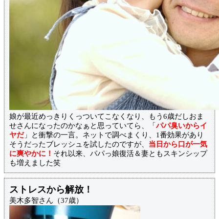
娘が最近めっきりくっついてこなくなり、もう6歳だしおま
せさんになったのかなぁと思っていてら、「
パパ臭いからイ
ヤだ
」と衝撃の一言。ネットで調べまくり、1番効果があり
そうだったブレッシュを試したのですが、
当日から口が一気
に爽やかに！
それ以来、パパっ娘復活＆妻ともスキンシップ
も増えました笑
ストレスから解放！
美木多智さん（37歳）