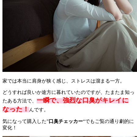
家では本当に肩身が狭く感じ、ストレスは溜まる一方。
どうすれば良いか途方に暮れていたのですが、たまたま知っ
一瞬で、強烈な口臭がキレイに
たある方法で、
なった！
んです。
気になって購入した”
口臭チェッカー
“でもご覧の通り劇的に
変化！