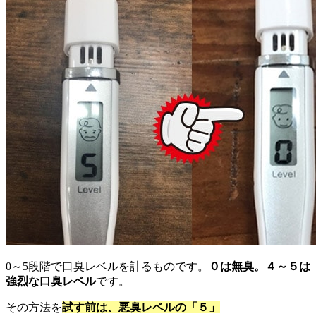
0～5段階で口臭レベルを計るものです。
０は無臭。４～５は
強烈な口臭レベル
です。
その方法を
試す前は、悪臭レベルの「５」