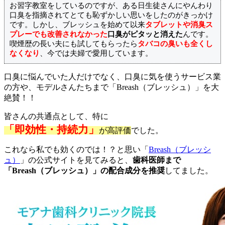
お習字教室をしているのですが、ある日生徒さんにやんわり
口臭を指摘されてとても恥ずかしい思いをしたのがきっかけ
です。しかし、ブレッシュを始めて以来
タブレットや消臭ス
プレーでも改善されなかった
口臭がピタッと消えた
んです。
喫煙歴の長い夫にも試してもらったら
タバコの臭いも全くし
なくなり
、今では夫婦で愛用しています。
口臭に悩んでいた人だけでなく、口臭に気を使うサービス業
の方や、モデルさんたちまで「Breash（ブレッシュ）」を大
絶賛！！
皆さんの共通点として、特に
「即効性・持続力」
が高評価
でした。
これなら私でも効くのでは！？と思い「
Breash（ブレッシ
ュ）
」の公式サイトを見てみると、
歯科医師まで
「Breash（ブレッシュ）」の配合成分を推奨
してました。