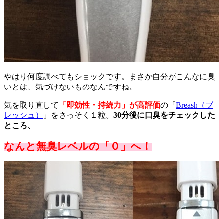
やはり何度調べてもショックです。まさか自分がこんなに臭
いとは、気づけないものなんですね。
気を取り直して
「即効性・持続力」が高評価
の「
Breash（ブ
レッシュ）
」をさっそく１粒。
30分後に口臭をチェックした
ところ、
なんと無臭レベルの「０」へ！