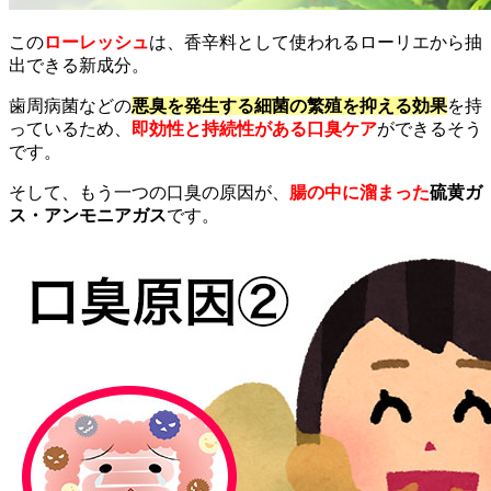
この
ローレッシュ
は、香辛料として使われるローリエから抽
出できる新成分。
歯周病菌などの
悪臭を発生する細菌の繁殖を抑える効果
を持
っているため、
即効性と持続性がある口臭ケア
ができるそう
です。
そして、もう一つの口臭の原因が、
腸の中に溜まった
硫黄ガ
ス・アンモニアガス
です。